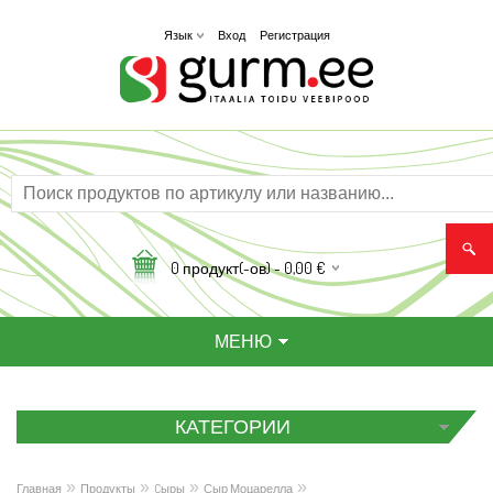
Вход
Регистрация
Язык
0
продукт(-ов) -
0,00
€
МЕНЮ
КАТЕГОРИИ
»
»
»
»
Главная
Продукты
Cыры
Сыр Моцарелла