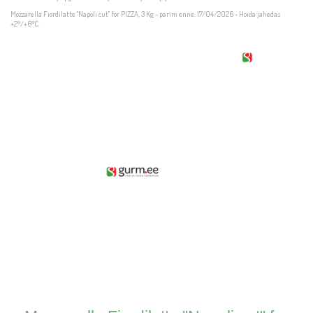
Mozzarella Fiordilatte "Napoli cut" for PIZZA, 3 Kg - parim enne: 17/04/2026 - Hoida jahedas
+2°/+6°C.