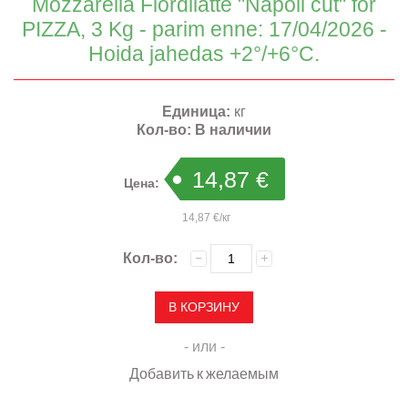
Mozzarella Fiordilatte "Napoli cut" for
PIZZA, 3 Kg - parim enne: 17/04/2026 -
Hoida jahedas +2°/+6°C.
Единица:
кг
Кол-во:
В наличии
14,87 €
Цена:
14,87 €/кг
Кол-во:
- или -
Добавить к желаемым