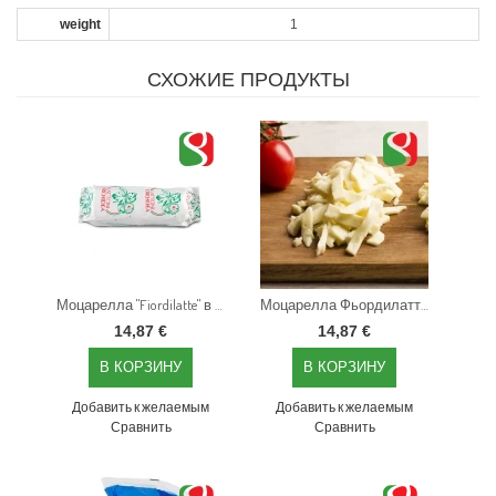
weight
1
СХОЖИЕ ПРОДУКТЫ
Моцарелла "Fiordilatte" в вакууме, 1 кг
Моцарелла Фьордилатте "Наполи нарезанный" для ПИЦЦЫ, 3 кг. -- NB: МИНИМАЛЬНЫЙ ЗАКАЗ = 3КГ! Заказы по 3 кг (1 коробка = 3 кг)
14,87 €
14,87 €
Добавить к желаемым
Добавить к желаемым
Сравнить
Сравнить