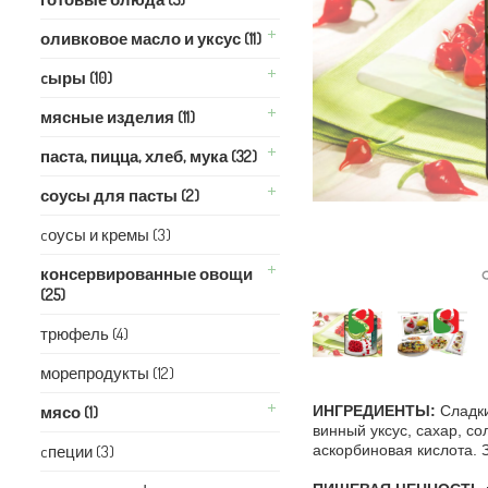
оливковое масло и уксус (11)
cыры (10)
мясные изделия (11)
паста, пицца, хлеб, мука (32)
соусы для пасты (2)
cоусы и кремы (3)
консервированные овощи
(25)
трюфель (4)
морепродукты (12)
мясо (1)
ИНГРЕДИЕНТЫ:
Сладки
винный уксус, сахар, со
cпеции (3)
аскорбиновая кислота. З