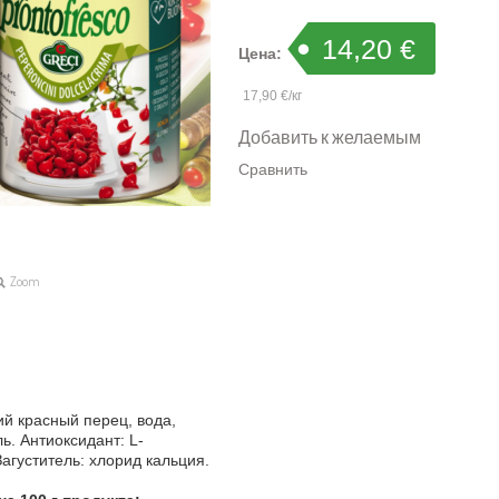
14,20 €
Цена:
17,90 €/кг
Добавить к желаемым
Сравнить
Zoom
й красный перец, вода,
ль. Антиоксидант: L-
агуститель: хлорид кальция.