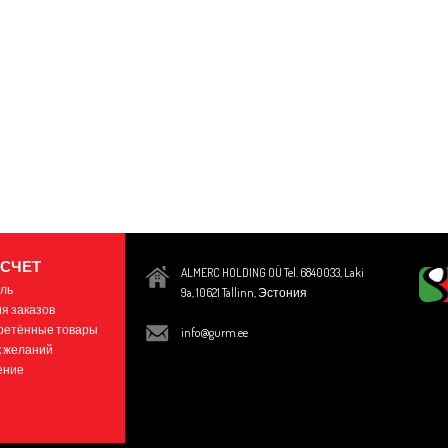
 СЧЕТ
ALMERC HOLDING OÜ Tel. 6840033, Laki
ль
9a, 10621
Tallinn
, Эстония
я заказов
ретённые товары
info@gurm.ee
 желаний
ение