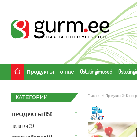
Продукты
о нас
Ostutingimused
Ostuting
»
»
Главная
Продукты
Консе
КАТЕГОРИИ
s
ПРОДУКТЫ (151)
напитки (3)
готовые блюда (5)