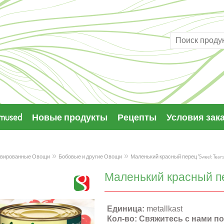
imused
Новые продукты
Рецепты
Условия зака
»
»
рвированные Овощи
Бобовые и другие Овощи
Маленький красный перец "Sweet Tears"
Маленький красный пе
Единица:
metallkast
Кол-во:
Свяжитесь с нами по