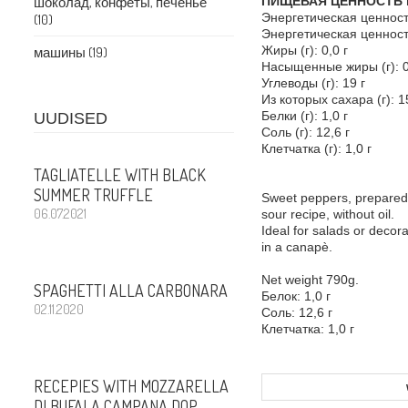
шоколад, конфеты, печенье
ПИЩЕВАЯ ЦЕННОСТЬ на
Энергетическая ценност
(10)
Энергетическая ценност
Жиры (г): 0,0 г
машины (19)
Насыщенные жиры (г): 0
Углеводы (г): 19 г
Из которых сахара (г): 1
Белки (г): 1,0 г
UUDISED
Соль (г): 12,6 г
Клетчатка (г): 1,0 г
TAGLIATELLE WITH BLACK
SUMMER TRUFFLE
Sweet peppers, prepared
06.07.2021
sour recipe, without oil.
Ideal for salads or decora
in a canapè.
Net weight 790g.
SPAGHETTI ALLA CARBONARA
Белок: 1,0 г
02.11.2020
Соль: 12,6 г
Клетчатка: 1,0 г
RECEPIES WITH MOZZARELLA
DI BUFALA CAMPANA DOP