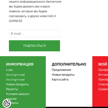
нашего информационного бюллетеня
мы будем держать вас в курсе
новинок, которые мы будем
сортировать, и других новостей от
GURM.EE.
ПОДПИСАТЬСЯ
ИНФОРМАЦИЯ
ДОПОЛНИТЕЛЬНО
МОЙ
о нас
Предложения
Профи
Ostutingimused
Новые продукты
Истори
Ostutingimused
Карта сайта
Приоб
Новые продукты
Список
Рецепты
Сравн
Условия заказа и
покупки
контакты