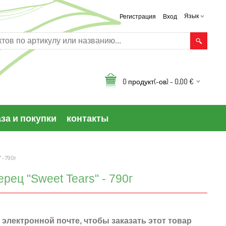
Регистрация
Вход
Язык
0
продукт(-ов) -
0,00
€
за и покупки
контакты
 - 790г
рец "Sweet Tears" - 790г
 электронной почте, чтобы заказать этот товар