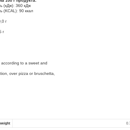
 100 г продукта:
ь (кДж): 360 кДж
ь (KCAL): 90 ккал
,0 г
5 г
 according to a sweet and
tion, over pizza or bruschetta,
weight
0.