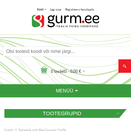
Logi sisse
Registreeru kasutajaks
Keel
0
toode(t) -
0,00
€
MENÜÜ
TOOTEGRUPID
»
Esileht
Tagliatelle with Black Summer Truffle